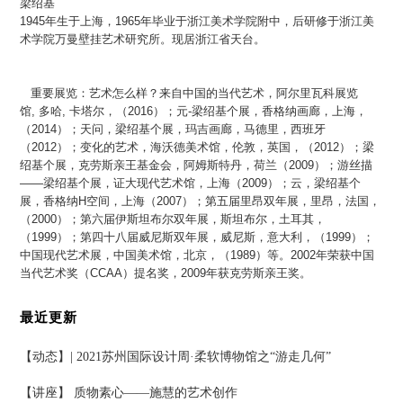
梁绍基
1945年生于上海，1965年毕业于浙江美术学院附中，后研修于浙江美
术学院万曼壁挂艺术研究所。现居浙江省天台。
重要展览：艺术怎么样？来自中国的当代艺术，阿尔里瓦科展览
馆, 多哈, 卡塔尔，（2016）；元-梁绍基个展，香格纳画廊，上海，
（2014）；天问，梁绍基个展，玛吉画廊，马德里，西班牙
（2012）；变化的艺术，海沃德美术馆，伦敦，英国，（2012）；梁
绍基个展，克劳斯亲王基金会，阿姆斯特丹，荷兰（2009）；游丝描
——梁绍基个展，证大现代艺术馆，上海（2009）；云，梁绍基个
展，香格纳H空间，上海（2007）；第五届里昂双年展，里昂，法国，
（2000）；第六届伊斯坦布尔双年展，斯坦布尔，土耳其，
（1999）；第四十八届威尼斯双年展，威尼斯，意大利，（1999）；
中国现代艺术展，中国美术馆，北京，（1989）等。2002年荣获中国
当代艺术奖（CCAA）提名奖，2009年获克劳斯亲王奖。
最近更新
【动态】| 2021苏州国际设计周·柔软博物馆之“游走几何”
【讲座】 质物素心——施慧的艺术创作