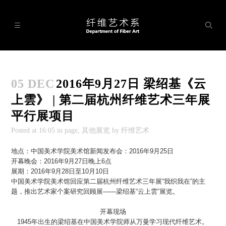




展厅

05 DEC
2016年9月27日 梁绍基《云
科系设置

上雲》 | 第二届杭州纤维艺术三年展
研究所

平行展项目
工作室
Posted at
16:05
in page, 其他展览 by 纤维艺术

实验室
地点：中国美术学院美术馆新闻发布会：2016年9月25日

开幕晚会：2016年9月27日晚上6点
展期：2016年9月28日至10月10日
学术交流

中国美术学院美术馆回应第二届杭州纤维艺术三年展“我织我在”的主
题，推出艺术家个案研究回顾展——梁绍基“云上雲”展览。
理论研究

开幕现场
1945年出生的梁绍基在中国美术学院师从万曼学习现代纤维艺术。