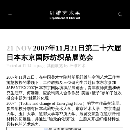




展厅

21 NOV
2007年11月21日第二十六届
科系设置

日本东京国际纺织品展览会
研究所

Posted at
11:14
in page, 其他展览 by 纤维艺术
工作室

2007年11月21日，在中国美术学院雕塑系纤维与空间艺术工作室
施慧教授的带领下，二位教师及三位研究生共赴日本东京参加
实验室
JAPANTEX2007日本东京国际纺织品展览会，青年教师黄燕和研

究生汪菲、何姗姗、应歆珣四人合作作品“美丽+镜子”参加了这次
盛会中题为“触觉的化现
学术交流

2007”（Tactile and change of Emerging Fiber）的学生作品交流展。
参展学校分别有日本武藏野美术大学、东京艺术大学、东京造型
理论研究
大学、玉川大学、道都大学等33所大学。展览交流旨在追求纤维

材料的拓展性，并通过“触觉的化现”这一主题来开掘纤维材料独
具特色的艺术魅力。
展览海报