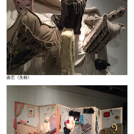
曲艺《失棉》