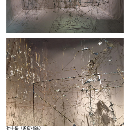
孙中岳《紧密相连》