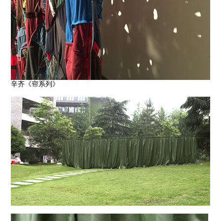
辛齐《帘系列》