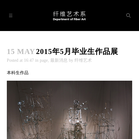




展厅

15 MAY
2015年5月毕业生作品展
科系设置

Posted at
16:47
in page, 最新消息 by 纤维艺术
研究所

本科生作品
工作室

实验室

学术交流

理论研究
