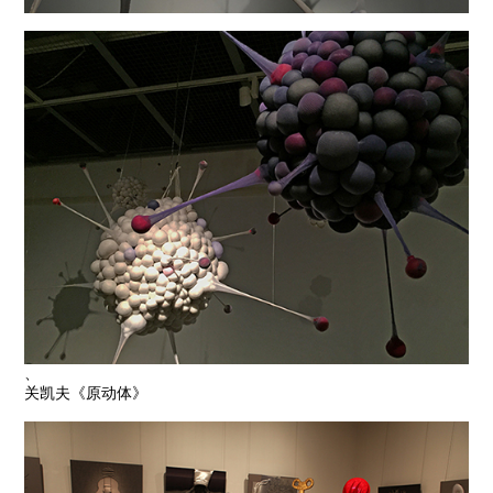
、
关凯夫《原动体》