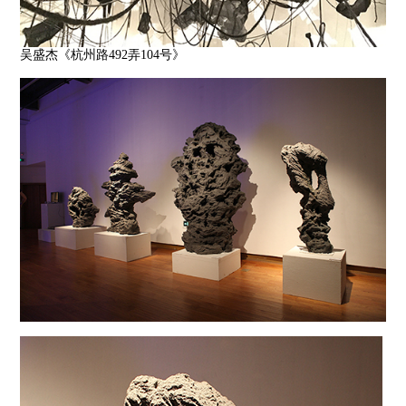
吴盛杰《杭州路492弄104号》