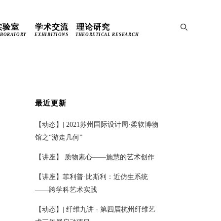

实验室
学术交流
理论研究

ABORATORY
EXHIBITIONS
THEORETICAL RESEARCH
最近更新
【动态】| 2021苏州国际设计周·柔软博物
馆之“游走几何”
【讲座】 质物素心——施慧的艺术创作
【讲座】菲利普·比斯利：近仿生系统
——跨学科艺术实践
【动态】| 纤维九讲 - 第四届杭州纤维艺