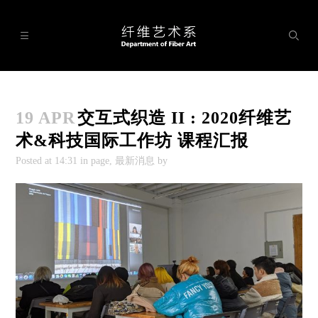




展厅

19 APR
交互式织造 II : 2020纤维艺
科系设置

术&科技国际⼯作坊 课程汇报
研究所

Posted at
14:31
in page, 最新消息 by
工作室

实验室

学术交流

理论研究
