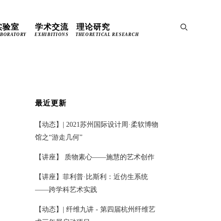

实验室
学术交流
理论研究

ABORATORY
EXHIBITIONS
THEORETICAL RESEARCH
最近更新
【动态】| 2021苏州国际设计周·柔软博物
馆之“游走几何”
【讲座】 质物素心——施慧的艺术创作
【讲座】菲利普·比斯利：近仿生系统
——跨学科艺术实践
【动态】| 纤维九讲 - 第四届杭州纤维艺